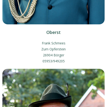
Oberst
Frank Schmees
Zum Opferstein
26904 Börger
05953/949205